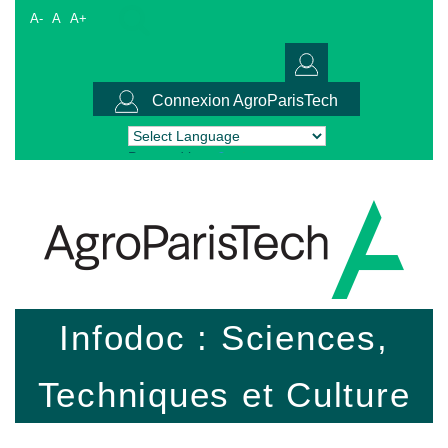
A-
A
A+
Connexion AgroParisTech
Powered by
Translate
Infodoc : Sciences,
Techniques et Culture