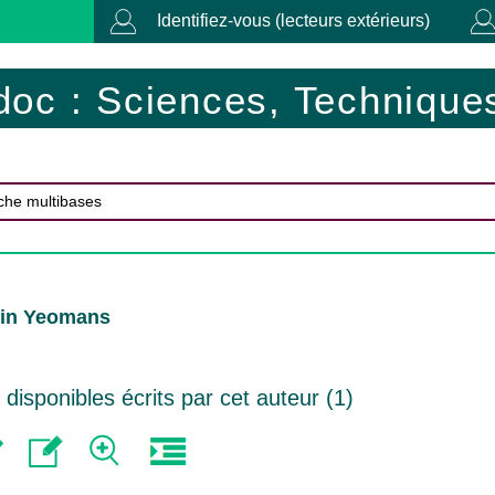
Identifiez-vous (lecteurs extérieurs)
doc : Sciences, Techniques
tin Yeomans
isponibles écrits par cet auteur (
1
)