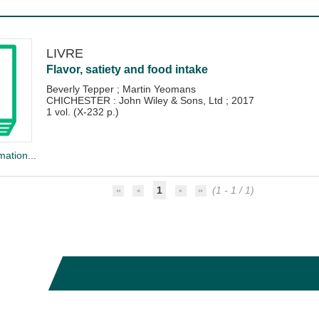
LIVRE
Flavor, satiety and food intake
Beverly Tepper
;
Martin Yeomans
CHICHESTER : John Wiley & Sons, Ltd
;
2017
1 vol. (X-232 p.)
mation...
1
(1 - 1 / 1)