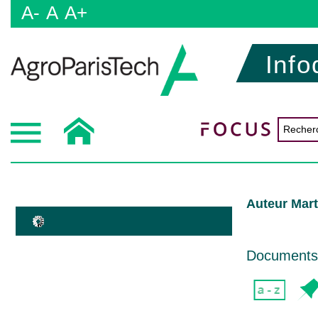
A-
A
A+
Info
Auteur Mar
Documents d