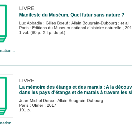
LIVRE
Manifeste du Muséum. Quel futur sans nature ?
Luc Abbadie
;
Gilles Boeuf
;
Allain Bougrain-Dubourg
; et al.
Paris : Editions du Museum national d'histoire naturelle
;
201
1 vol. (80 p.-XII p. de pl.)
mation...
LIVRE
La mémoire des étangs et des marais : A la découve
dans les pays d'étangs et de marais à travers les s
Jean-Michel Derex
;
Allain Bougrain-Dubourg
Paris : Ulmer
;
2017
191 p.
mation...