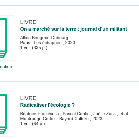
LIVRE
On a marché sur la terre : journal d'un militant
Allain Bougrain-Dubourg
Paris : Les échappés
;
2020
1 vol. (335 p.)
mation...
LIVRE
Radicaliser l'écologie ?
Béatrice Fracchiolla
;
Pascal Canfin
;
Joëlle Zask
; et al.
Montrouge Cedex : Bayard Culture
;
2023
1 vol. (64 p.)