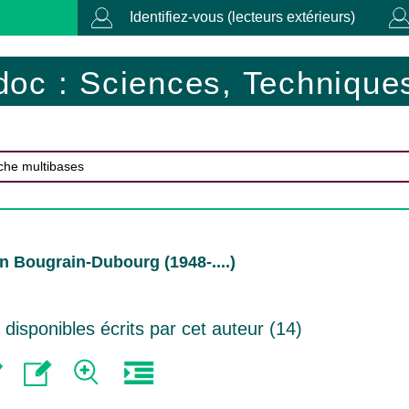
Identifiez-vous (lecteurs extérieurs)
doc : Sciences, Techniques
in Bougrain-Dubourg (1948-....)
isponibles écrits par cet auteur (
14
)