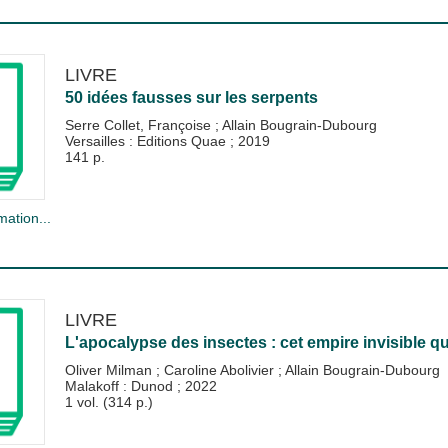
LIVRE
50 idées fausses sur les serpents
Serre Collet, Françoise
;
Allain Bougrain-Dubourg
Versailles : Editions Quae
;
2019
141 p.
mation...
LIVRE
L'apocalypse des insectes : cet empire invisible qu
Oliver Milman
;
Caroline Abolivier
;
Allain Bougrain-Dubourg
Malakoff : Dunod
;
2022
1 vol. (314 p.)