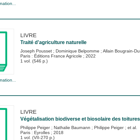
mation...
LIVRE
Traité d'agriculture naturelle
Joseph Pousset
;
Dominique Belpomme
;
Allain Bougrain-D
Paris : Éditions France Agricole
;
2022
1 vol. (546 p.)
mation...
LIVRE
Végétalisation biodiverse et biosolaire des toitures
Philippe Peiger
;
Nathalie Baumann
;
Philippe Peiger
; et al.
Paris : Eyrolles
;
2018
1 vol. (VII-270 p.)