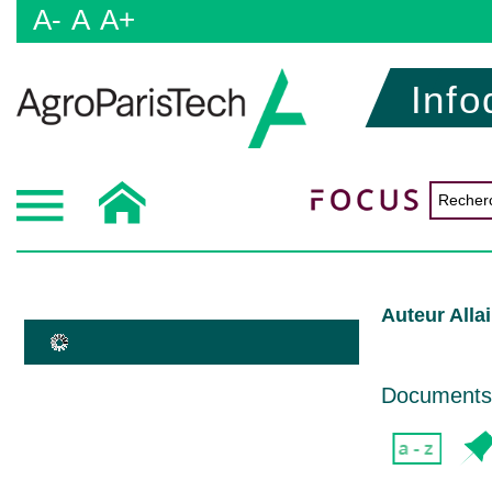
A-
A
A+
Info
Auteur Alla
Documents d