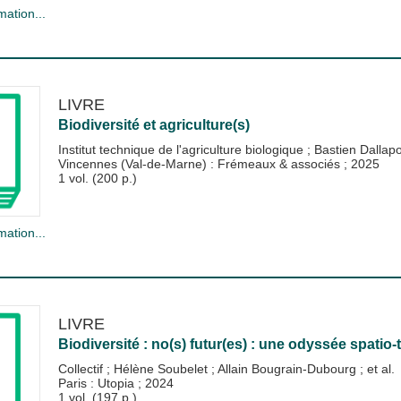
mation...
LIVRE
Biodiversité et agriculture(s)
Institut technique de l'agriculture biologique
;
Bastien Dallap
Vincennes (Val-de-Marne) : Frémeaux & associés
;
2025
1 vol. (200 p.)
mation...
LIVRE
Biodiversité : no(s) futur(es) : une odyssée spatio
Collectif
;
Hélène Soubelet
;
Allain Bougrain-Dubourg
; et al.
Paris : Utopia
;
2024
1 vol. (197 p.)