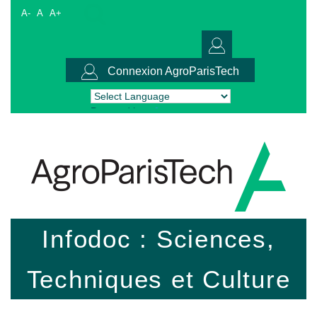
A-
A
A+
Connexion AgroParisTech
Powered by
Translate
Infodoc : Sciences,
Techniques et Culture