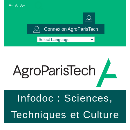
A-
A
A+
Connexion AgroParisTech
Powered by
Translate
Infodoc : Sciences,
Techniques et Culture