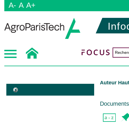
A-
A
A+
Info
Auteur Haut
Documents d