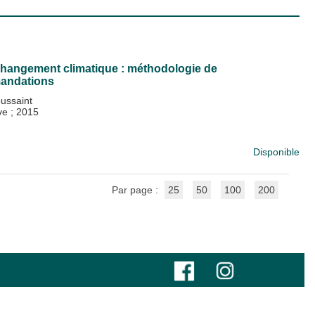
u changement climatique : méthodologie de
mandations
ussaint
ive
;
2015
Disponible
Par page :
25
50
100
200