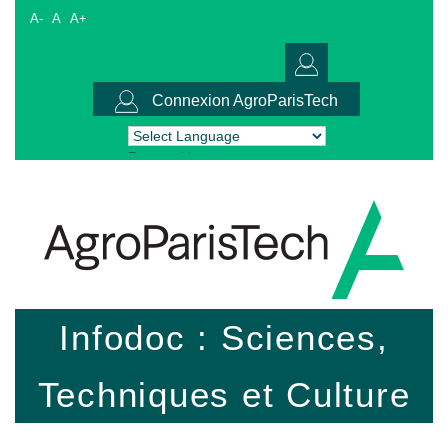
A-
A
A+
Connexion AgroParisTech
Powered by
Translate
Infodoc : Sciences,
Techniques et Culture