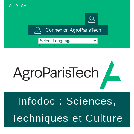
A-
A
A+
Connexion AgroParisTech
Powered by
Translate
Infodoc : Sciences,
Techniques et Culture