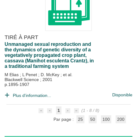
TIRÉ À PART
Unmanaged sexual reproduction and
the dynamics of genetic diversity of a
vegetatively propagated crop plant,
cassava (Manihot esculenta Crantz), in
a traditional farming system
M Elias
;
L Penet
;
D. McKey
; et al.
Blackwell Science
;
2001
p.1895-1907
Disponible
Plus d'information...
1
(1 - 8 / 8)
Par page :
25
50
100
200