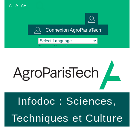
A-
A
A+
Connexion AgroParisTech
Powered by
Translate
Infodoc : Sciences,
Techniques et Culture