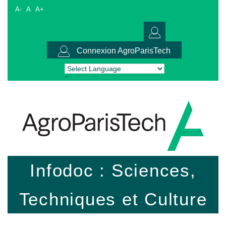
A-
A
A+
Connexion AgroParisTech
Powered by
Translate
Infodoc : Sciences,
Techniques et Culture