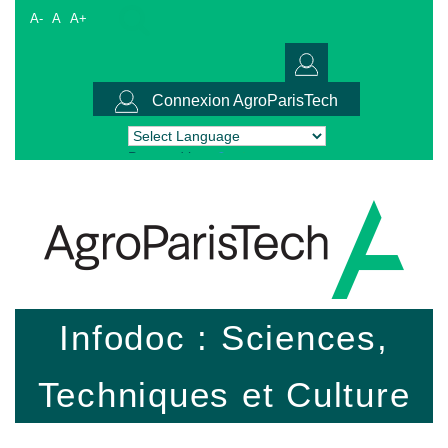
A-
A
A+
Connexion AgroParisTech
Powered by
Translate
Infodoc : Sciences,
Techniques et Culture