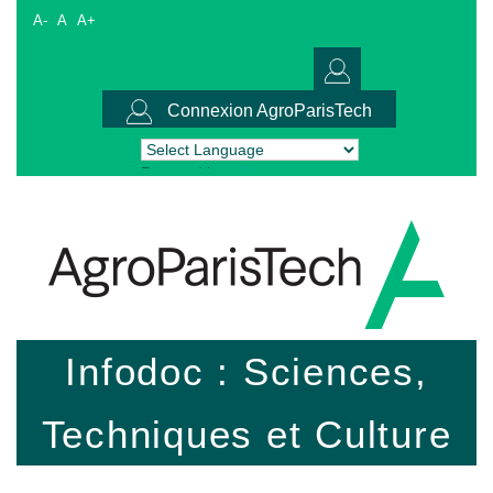
A-
A
A+
Connexion AgroParisTech
Powered by
Translate
Infodoc : Sciences,
Techniques et Culture