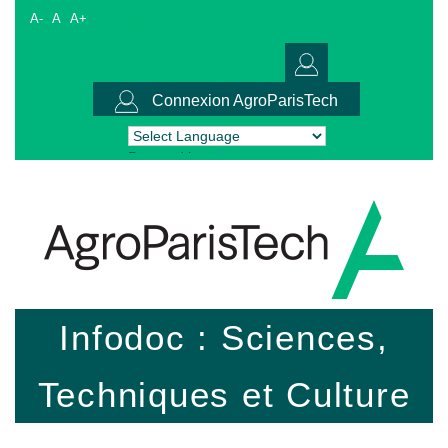
A-
A
A+
Connexion AgroParisTech
Powered by
Translate
Infodoc : Sciences,
Techniques et Culture