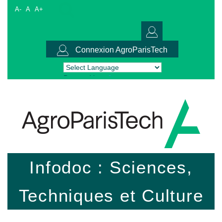
A-
A
A+
Connexion AgroParisTech
Powered by
Translate
Infodoc : Sciences,
Techniques et Culture