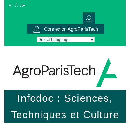
A-
A
A+
Connexion AgroParisTech
Powered by
Translate
Infodoc : Sciences,
Techniques et Culture