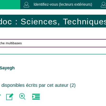
Identifiez-vous (lecteurs extérieurs)
doc : Sciences, Techniques
 Sayegh
isponibles écrits par cet auteur (
2
)