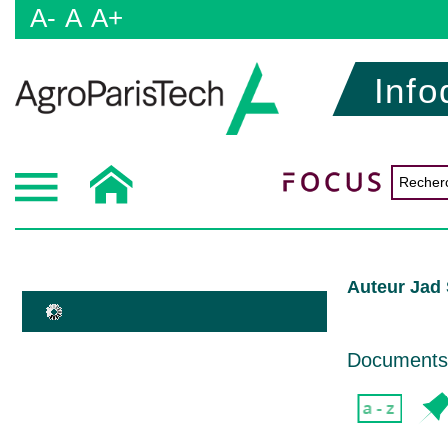
A-
A
A+
Info
Auteur Jad
Documents d