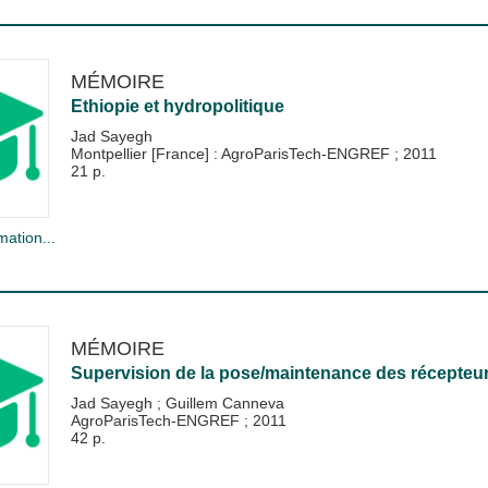
MÉMOIRE
Ethiopie et hydropolitique
Jad Sayegh
Montpellier [France] : AgroParisTech-ENGREF
;
2011
21 p.
mation...
MÉMOIRE
Supervision de la pose/maintenance des récepteur
Jad Sayegh
;
Guillem Canneva
AgroParisTech-ENGREF
;
2011
42 p.