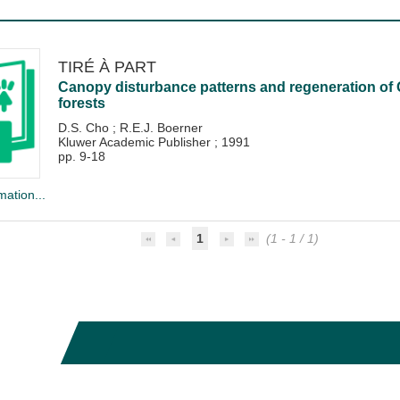
TIRÉ À PART
Canopy disturbance patterns and regeneration of 
forests
D.S. Cho
;
R.E.J. Boerner
Kluwer Academic Publisher
;
1991
pp. 9-18
mation...
1
(1 - 1 / 1)