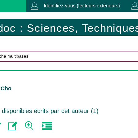
Identifiez-vous (lecteurs extérieurs)
doc : Sciences, Techniques
. Cho
isponibles écrits par cet auteur (
1
)