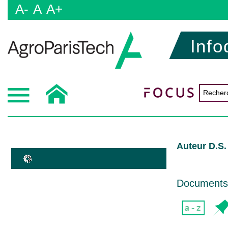
A-
A
A+
Info
Auteur D.S
Documents d