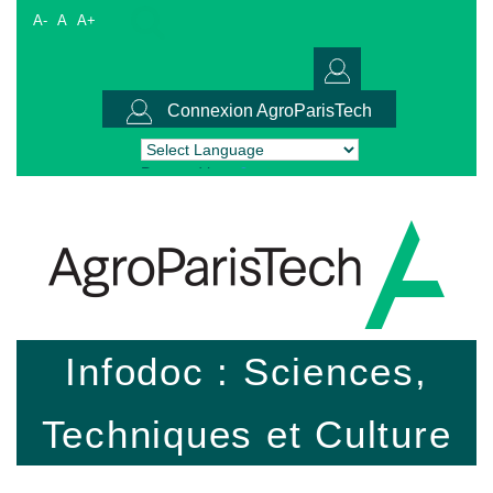
A-
A
A+
Connexion AgroParisTech
Powered by
Translate
Infodoc : Sciences,
Techniques et Culture