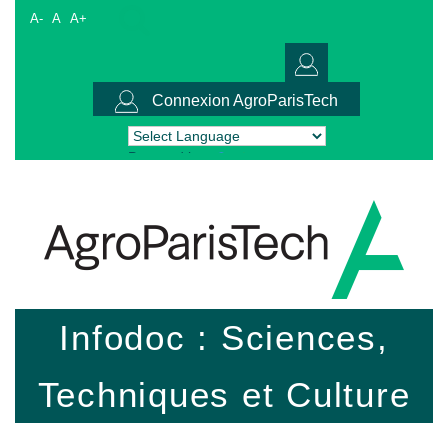
A-
A
A+
Connexion AgroParisTech
Powered by
Translate
Infodoc : Sciences,
Techniques et Culture