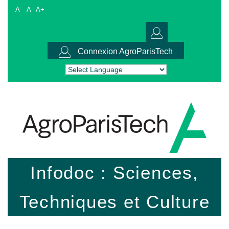
A-
A
A+
Connexion AgroParisTech
Powered by
Translate
Infodoc : Sciences,
Techniques et Culture