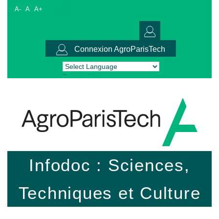
A-
A
A+
Connexion AgroParisTech
Powered by
Translate
Infodoc : Sciences,
Techniques et Culture