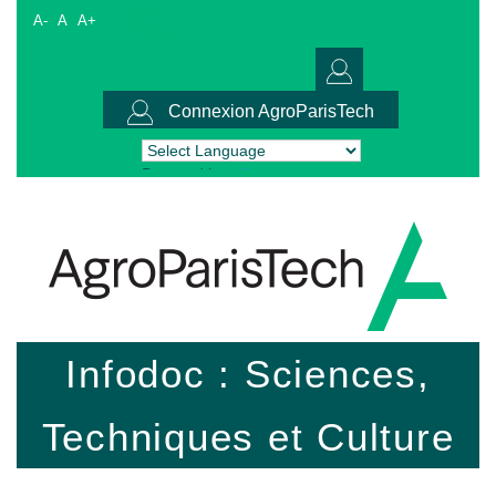
A-
A
A+
Connexion AgroParisTech
Powered by
Translate
Infodoc : Sciences,
Techniques et Culture