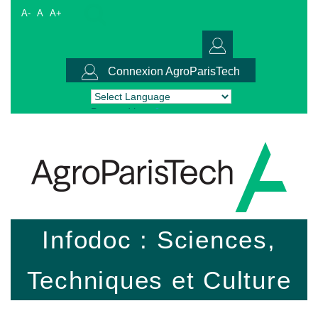
A-
A
A+
Connexion AgroParisTech
Powered by
Translate
Infodoc : Sciences,
Techniques et Culture