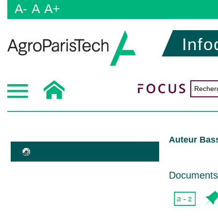
A-
A
A+
Info
Auteur Bas
Documents d