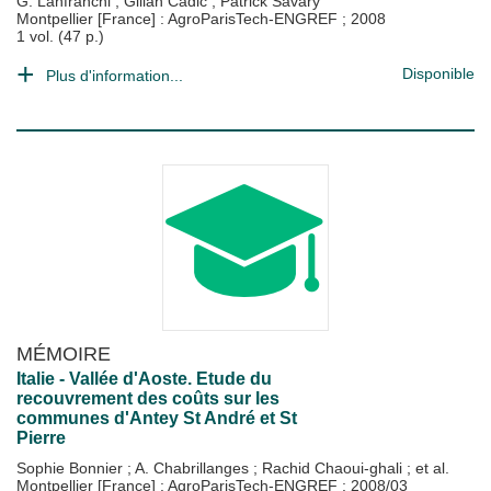
G. Lanfranchi
;
Gilian Cadic
;
Patrick Savary
Montpellier [France] : AgroParisTech-ENGREF
;
2008
1 vol. (47 p.)
Disponible
Plus d'information...
MÉMOIRE
Italie - Vallée d'Aoste. Etude du
recouvrement des coûts sur les
communes d'Antey St André et St
Pierre
Sophie Bonnier
;
A. Chabrillanges
;
Rachid Chaoui-ghali
; et al.
Montpellier [France] : AgroParisTech-ENGREF
;
2008/03