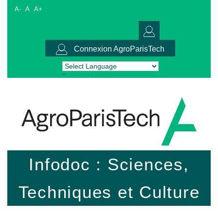
A-
A
A+
Connexion AgroParisTech
Powered by
Translate
Infodoc : Sciences,
Techniques et Culture