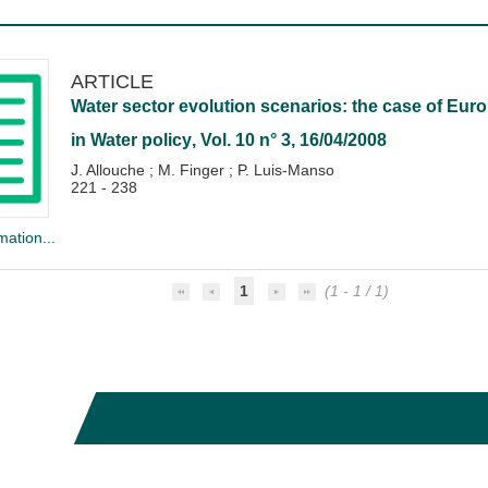
ARTICLE
Water sector evolution scenarios: the case of Eur
in
Water policy
, Vol. 10 n° 3, 16/04/2008
J. Allouche
;
M. Finger
;
P. Luis-Manso
221 - 238
mation...
1
(1 - 1 / 1)