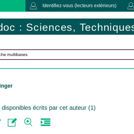
Identifiez-vous (lecteurs extérieurs)
doc : Sciences, Techniques
inger
isponibles écrits par cet auteur (
1
)