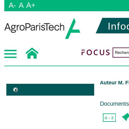
A-
A
A+
Info
Auteur M. F
Documents d