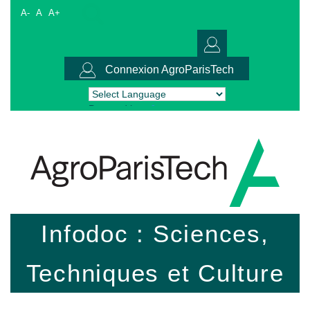
A-
A
A+
Connexion AgroParisTech
Powered by
Translate
Infodoc : Sciences,
Techniques et Culture