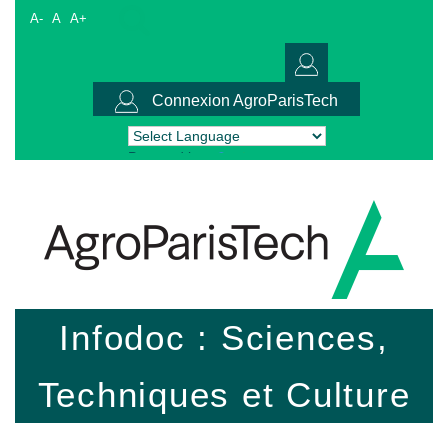
A-
A
A+
Connexion AgroParisTech
Powered by
Translate
Infodoc : Sciences,
Techniques et Culture