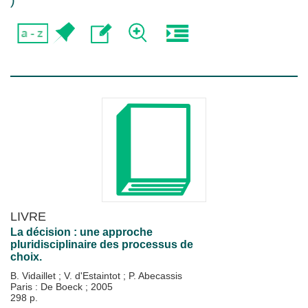
)
LIVRE
La décision : une approche
pluridisciplinaire des processus de
choix.
B. Vidaillet
;
V. d'Estaintot
;
P. Abecassis
Paris : De Boeck
;
2005
298 p.