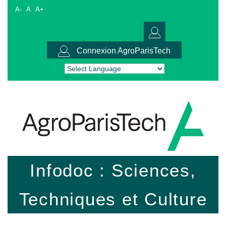
A-
A
A+
Connexion AgroParisTech
Powered by
Translate
Infodoc : Sciences,
Techniques et Culture