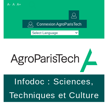
A-
A
A+
Connexion AgroParisTech
Powered by
Translate
Infodoc : Sciences,
Techniques et Culture