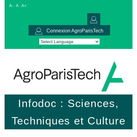
A-
A
A+
Connexion AgroParisTech
Powered by
Translate
Infodoc : Sciences,
Techniques et Culture