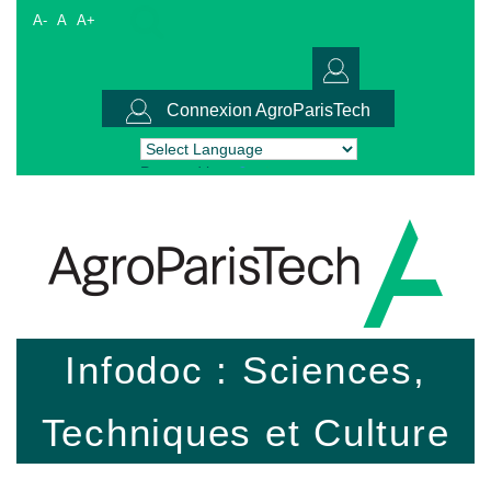
A-
A
A+
Connexion AgroParisTech
Powered by
Translate
Infodoc : Sciences,
Techniques et Culture