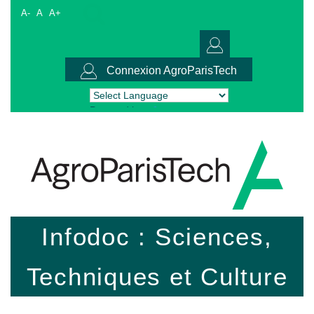
A-
A
A+
Connexion AgroParisTech
Powered by
Translate
Infodoc : Sciences,
Techniques et Culture