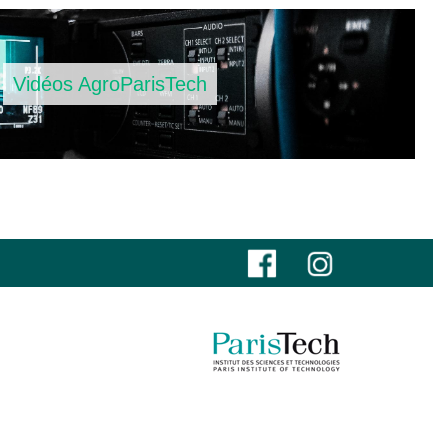
Vidéos AgroParisTech