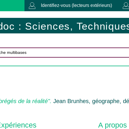
Identifiez-vous (lecteurs extérieurs)
doc : Sciences, Techniques
régés de la réalité".
Jean Brunhes, géographe, d
xpériences
A propos