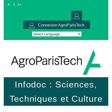
A-
A
A+
Connexion AgroParisTech
Powered by
Translate
Infodoc : Sciences,
Techniques et Culture