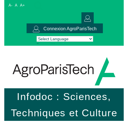
A-
A
A+
Connexion AgroParisTech
Powered by
Translate
Infodoc : Sciences,
Techniques et Culture