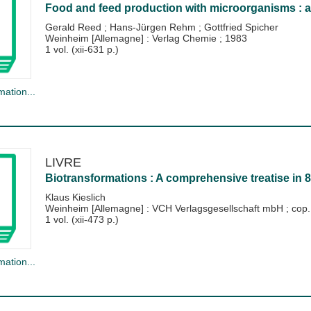
Food and feed production with microorganisms : a
Gerald Reed
;
Hans-Jürgen Rehm
;
Gottfried Spicher
Weinheim [Allemagne] : Verlag Chemie
;
1983
1 vol. (xii-631 p.)
mation...
LIVRE
Biotransformations : A comprehensive treatise in 
Klaus Kieslich
Weinheim [Allemagne] : VCH Verlagsgesellschaft mbH
;
cop.
1 vol. (xii-473 p.)
mation...