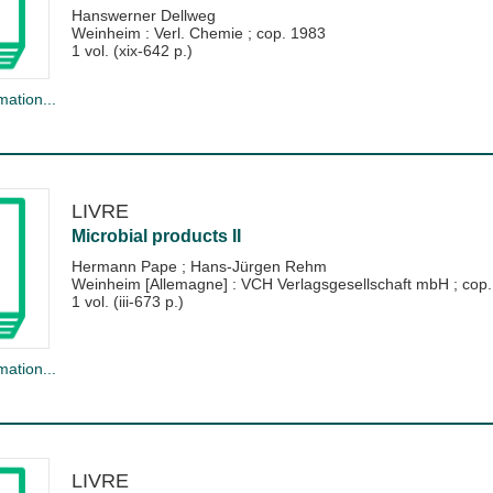
Hanswerner Dellweg
Weinheim : Verl. Chemie
;
cop. 1983
1 vol. (xix-642 p.)
mation...
LIVRE
Microbial products II
Hermann Pape
;
Hans-Jürgen Rehm
Weinheim [Allemagne] : VCH Verlagsgesellschaft mbH
;
cop.
1 vol. (iii-673 p.)
mation...
LIVRE