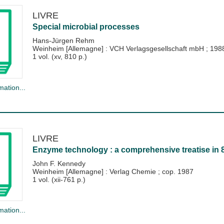
LIVRE
Special microbial processes
Hans-Jürgen Rehm
Weinheim [Allemagne] : VCH Verlagsgesellschaft mbH
;
198
1 vol. (xv, 810 p.)
mation...
LIVRE
Enzyme technology : a comprehensive treatise in 
John F. Kennedy
Weinheim [Allemagne] : Verlag Chemie
;
cop. 1987
1 vol. (xii-761 p.)
mation...