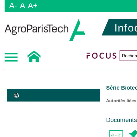
A-
A
A+
Info
Série Biote
Autorités liées
Documents d