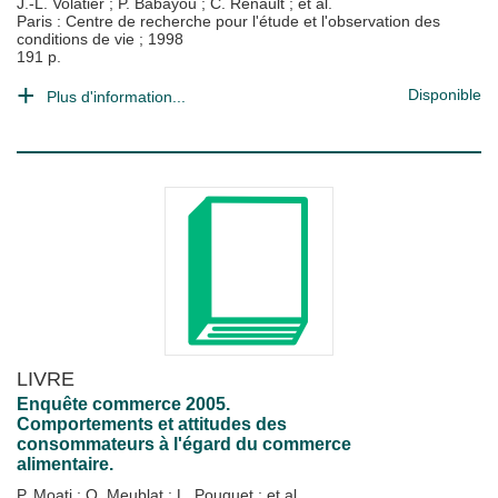
J.-L. Volatier
;
P. Babayou
;
C. Renault
; et al.
Paris : Centre de recherche pour l'étude et l'observation des
conditions de vie
;
1998
191 p.
Disponible
Plus d'information...
LIVRE
Enquête commerce 2005.
Comportements et attitudes des
consommateurs à l'égard du commerce
alimentaire.
P. Moati
;
O. Meublat
;
L. Pouquet
; et al.