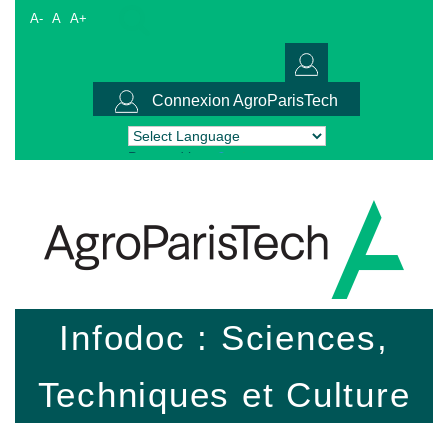
A-
A
A+
Connexion AgroParisTech
Powered by
Translate
Infodoc : Sciences,
Techniques et Culture