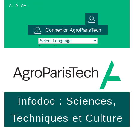
A-
A
A+
Connexion AgroParisTech
Powered by
Translate
Infodoc : Sciences,
Techniques et Culture