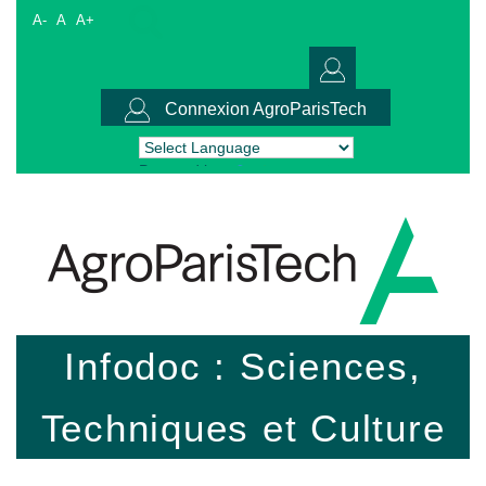
A-
A
A+
Connexion AgroParisTech
Powered by
Translate
Infodoc : Sciences,
Techniques et Culture