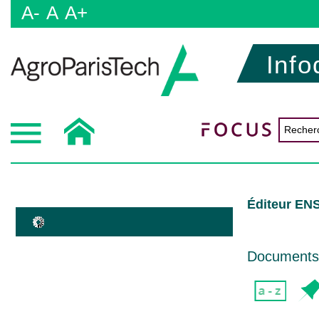
A-
A
A+
Info
Éditeur EN
Documents d