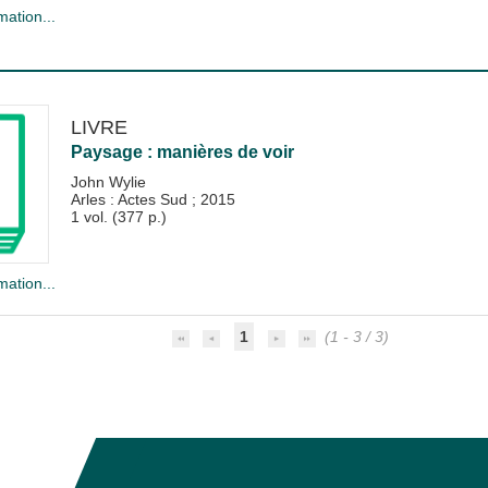
mation...
LIVRE
Paysage : manières de voir
John Wylie
Arles : Actes Sud
;
2015
1 vol. (377 p.)
mation...
1
(1 - 3 / 3)