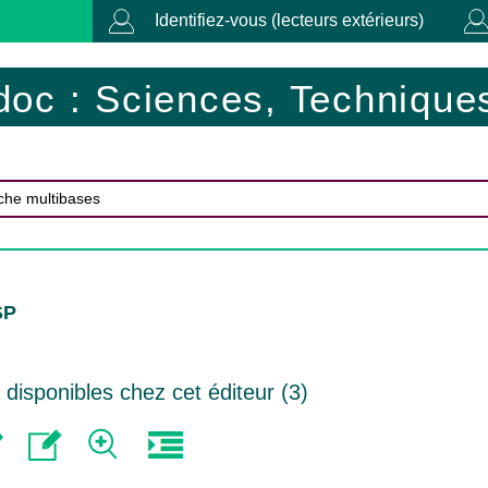
Identifiez-vous (lecteurs extérieurs)
doc : Sciences, Techniques
SP
isponibles chez cet éditeur (
3
)