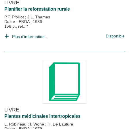
LIVRE
Planifier la reforestation rurale
P.F. Ffolliot
;
J.L. Thames
Dakar : ENDA
;
1986
158 p., ref.: *
Disponible
Plus d'information...
LIVRE
Plantes médicinales intertropicales
L. Robineau
;
I. Wone
;
H. De Lauture
Dakar : ENDA
;
1979