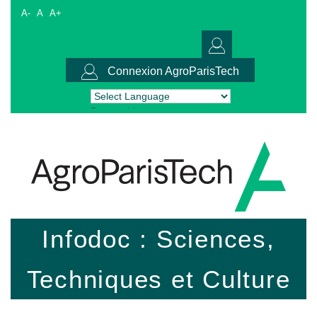
A-
A
A+
Connexion AgroParisTech
Powered by
Translate
Infodoc : Sciences,
Techniques et Culture