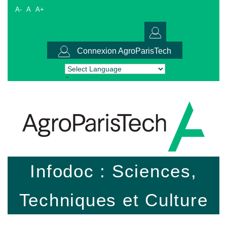
A-
A
A+
Connexion AgroParisTech
Powered by
Translate
Infodoc : Sciences,
Techniques et Culture