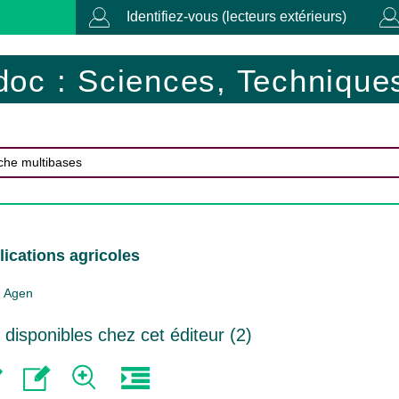
Identifiez-vous (lecteurs extérieurs)
doc : Sciences, Techniques
lications agricoles
Agen
isponibles chez cet éditeur (
2
)