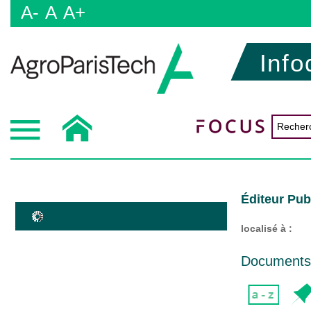
A-
A
A+
Info
Éditeur Pub
localisé à :
Documents d