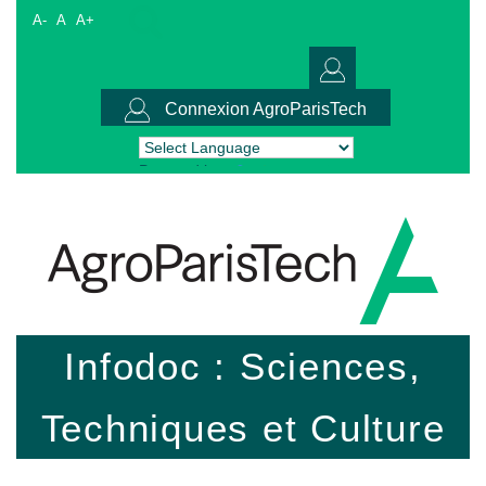
A-
A
A+
Connexion AgroParisTech
Powered by
Translate
Infodoc : Sciences,
Techniques et Culture