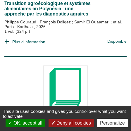
Transition agroécologique et systèmes
alimentaires en Polynésie : une
approche par les diagnostics agraires
Philippe Couraud
;
François Doligez
;
Samir El Ouaamari
; et al.
Paris : Karthala
;
2026
1 vol. (324 p.)
Disponible
Plus d'information...
This site uses cookies and gives you control over what you want
LIVRE
to activate
La vallée du fleuve Sénégal :
OK, accept all
Deny all cookies
Personalize
évaluations et perspectives d'une