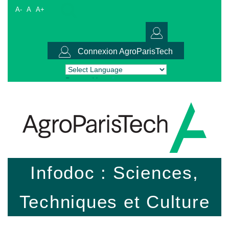
A-
A
A+
Connexion AgroParisTech
Powered by
Translate
Infodoc : Sciences,
Techniques et Culture