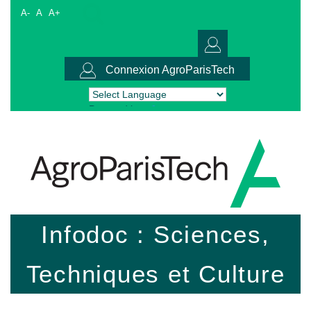
A-
A
A+
Connexion AgroParisTech
Powered by
Translate
Infodoc : Sciences,
Techniques et Culture