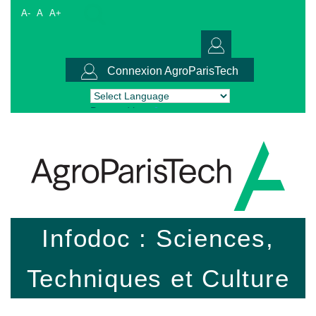
A-
A
A+
Connexion AgroParisTech
Powered by
Translate
Infodoc : Sciences,
Techniques et Culture