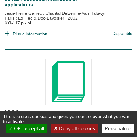
applications
Jean-Pierre Garrec
;
Chantal Delzenne-Van Haluwyn
Paris : Éd. Tec & Doc-Lavoisier
;
2002
XXI-117 p.- pl.
Disponible
Plus d'information...
LIVRE
This site uses cookies and gives you control over what you want
Biotechnologies végétales : techniques
to activate
de laboratoire
OK, accept all
Deny all cookies
Personalize
Robert Haïcour