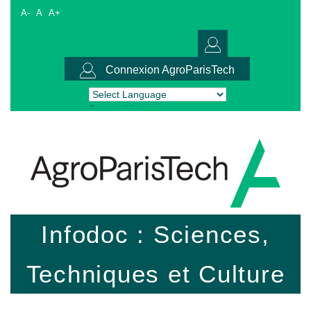
A-
A
A+
Connexion AgroParisTech
Powered by
Translate
Infodoc : Sciences,
Techniques et Culture