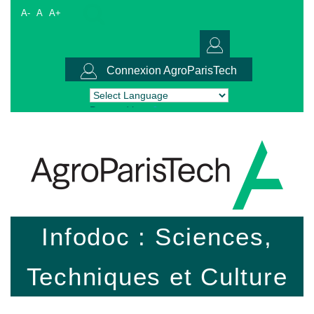
A-
A
A+
Connexion AgroParisTech
Powered by
Translate
Infodoc : Sciences,
Techniques et Culture